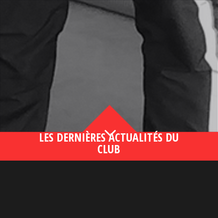
3
LES DERNIÈRES ACTUALITÉS DU
CLUB
Bahsegel yeni adresi190 (2)
lire plus