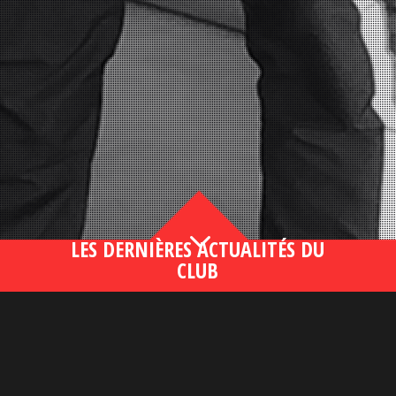
3
LES DERNIÈRES ACTUALITÉS DU
CLUB
Bahsegel yeni adresi190 (2)
lire plus