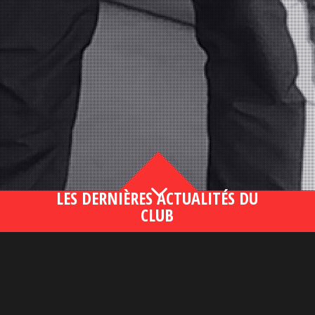
3
LES DERNIÈRES ACTUALITÉS DU
CLUB
Bahsegel yeni adresi190 (2)
lire plus