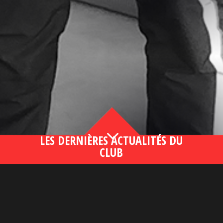
3
LES DERNIÈRES ACTUALITÉS DU
CLUB
Bahsegel yeni adresi190 (2)
lire plus