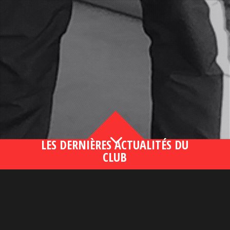
3
LES DERNIÈRES ACTUALITÉS DU
CLUB
Bahsegel yeni adresi190 (2)
lire plus