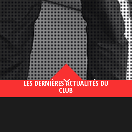
3
LES DERNIÈRES ACTUALITÉS DU
CLUB
Bahsegel yeni adresi190 (2)
lire plus