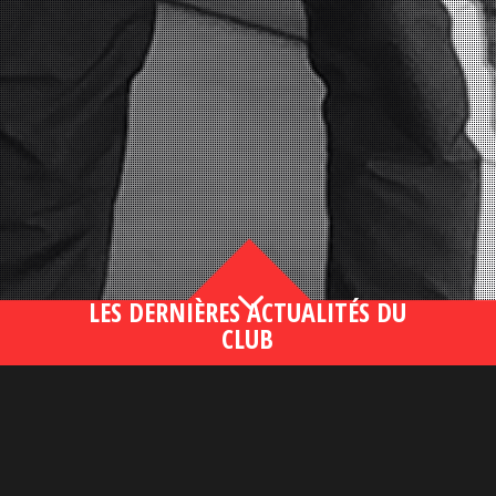
3
LES DERNIÈRES ACTUALITÉS DU
CLUB
Bahsegel yeni adresi190 (2)
lire plus