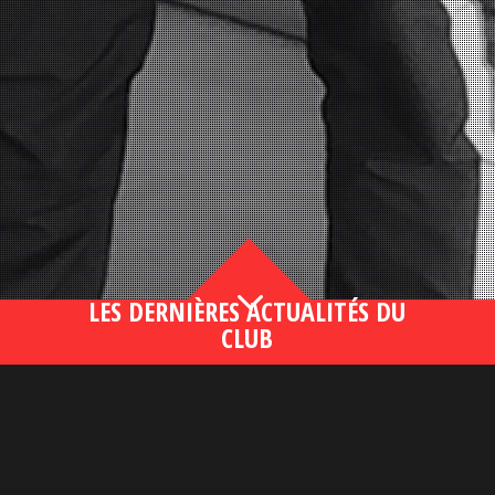
3
LES DERNIÈRES ACTUALITÉS DU
CLUB
Bahsegel yeni adresi190 (2)
lire plus