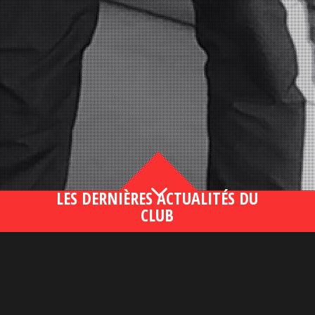
3
LES DERNIÈRES ACTUALITÉS DU
CLUB
Bahsegel yeni adresi190 (2)
lire plus