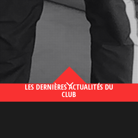
3
LES DERNIÈRES ACTUALITÉS DU
CLUB
Bahsegel yeni adresi190 (2)
lire plus