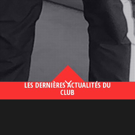
3
LES DERNIÈRES ACTUALITÉS DU
CLUB
Bahsegel yeni adresi190 (2)
lire plus