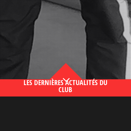
3
LES DERNIÈRES ACTUALITÉS DU
CLUB
Bahsegel yeni adresi190 (2)
lire plus