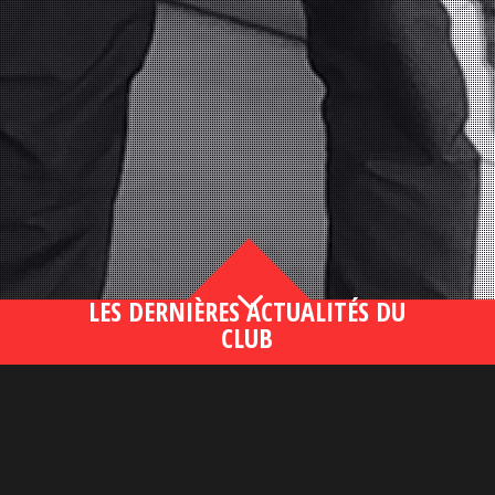
3
LES DERNIÈRES ACTUALITÉS DU
CLUB
Bahsegel yeni adresi190 (2)
lire plus