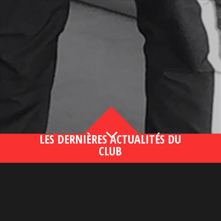
3
LES DERNIÈRES ACTUALITÉS DU
CLUB
Bahsegel yeni adresi190 (2)
lire plus