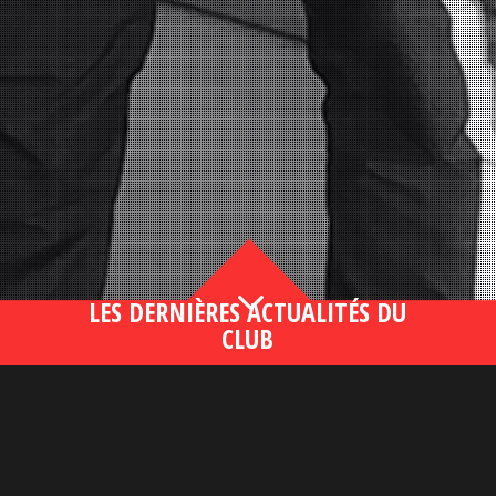
3
LES DERNIÈRES ACTUALITÉS DU
CLUB
Bahsegel yeni adresi190 (2)
lire plus