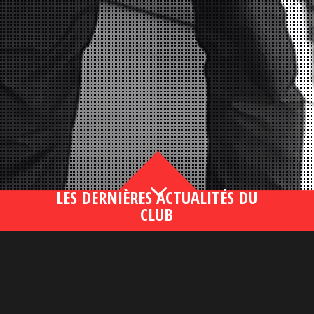
3
LES DERNIÈRES ACTUALITÉS DU
CLUB
Bahsegel yeni adresi190 (2)
lire plus