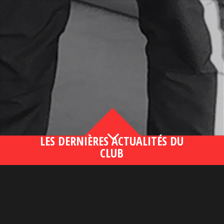
3
LES DERNIÈRES ACTUALITÉS DU
CLUB
Bahsegel yeni adresi190 (2)
lire plus