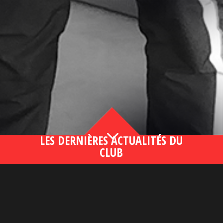
3
LES DERNIÈRES ACTUALITÉS DU
CLUB
Bahsegel yeni adresi190 (2)
lire plus