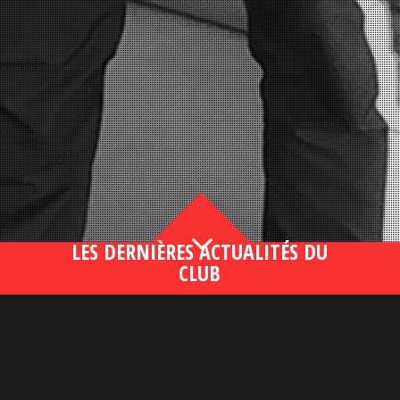
3
LES DERNIÈRES ACTUALITÉS DU
CLUB
Bahsegel yeni adresi190 (2)
lire plus