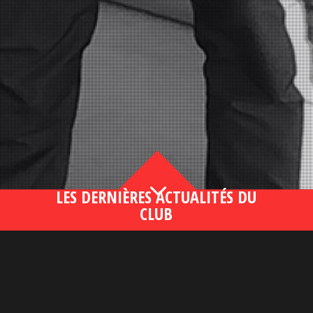
3
LES DERNIÈRES ACTUALITÉS DU
CLUB
Bahsegel yeni adresi190 (2)
lire plus