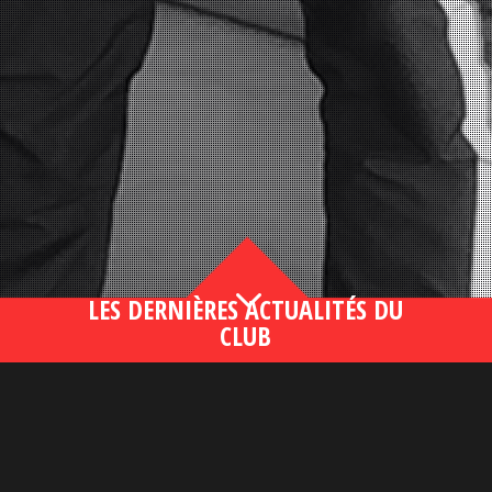
3
LES DERNIÈRES ACTUALITÉS DU
CLUB
Bahsegel yeni adresi190 (2)
lire plus