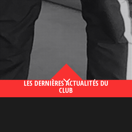
3
LES DERNIÈRES ACTUALITÉS DU
CLUB
Bahsegel yeni adresi190 (2)
lire plus