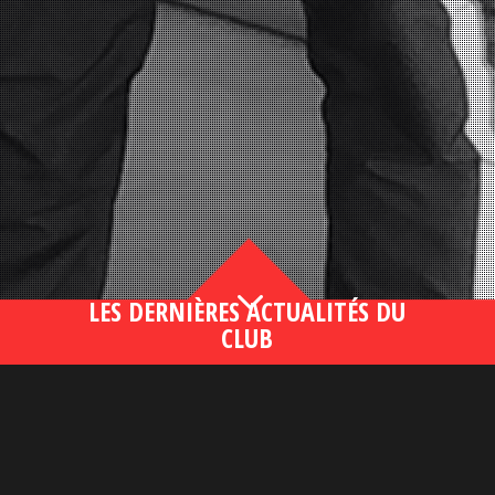
3
LES DERNIÈRES ACTUALITÉS DU
CLUB
Bahsegel yeni adresi190 (2)
lire plus