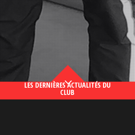
3
LES DERNIÈRES ACTUALITÉS DU
CLUB
Bahsegel yeni adresi190 (2)
lire plus