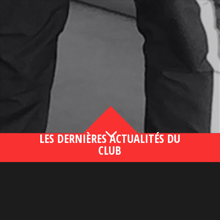
3
LES DERNIÈRES ACTUALITÉS DU
CLUB
Bahsegel yeni adresi190 (2)
lire plus