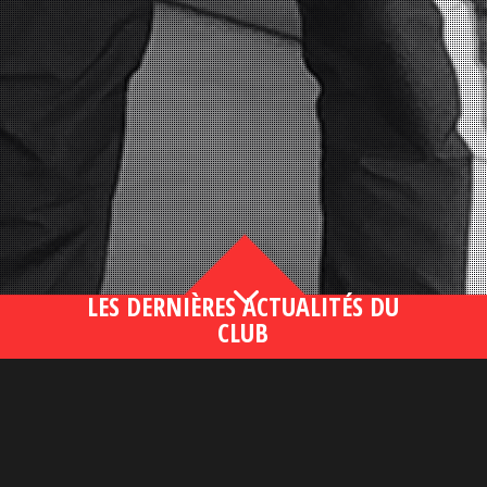
3
LES DERNIÈRES ACTUALITÉS DU
CLUB
Bahsegel yeni adresi190 (2)
lire plus