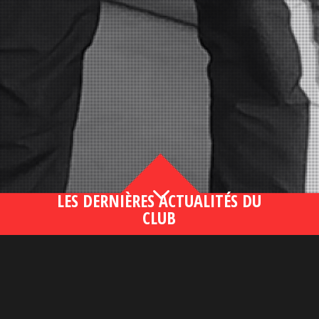
3
LES DERNIÈRES ACTUALITÉS DU
CLUB
Bahsegel yeni adresi190 (2)
lire plus