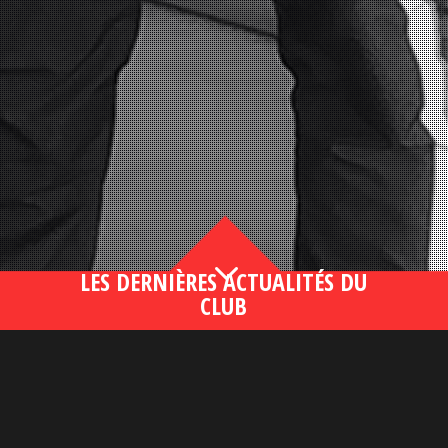
3
LES DERNIÈRES ACTUALITÉS DU
CLUB
Bahsegel yeni adresi190 (2)
lire plus