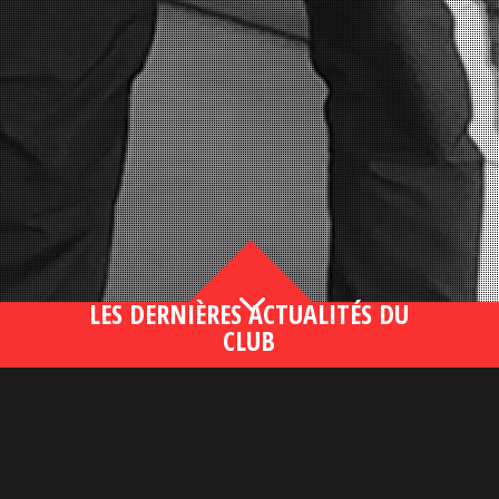
3
LES DERNIÈRES ACTUALITÉS DU
CLUB
Bahsegel yeni adresi190 (2)
lire plus