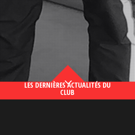
3
LES DERNIÈRES ACTUALITÉS DU
CLUB
Bahsegel yeni adresi190 (2)
lire plus