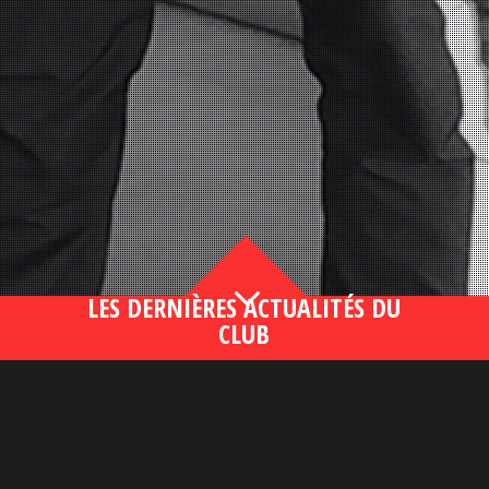
3
LES DERNIÈRES ACTUALITÉS DU
CLUB
Bahsegel yeni adresi190 (2)
lire plus