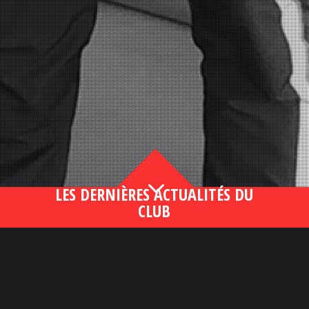
3
LES DERNIÈRES ACTUALITÉS DU
CLUB
Bahsegel yeni adresi190 (2)
lire plus