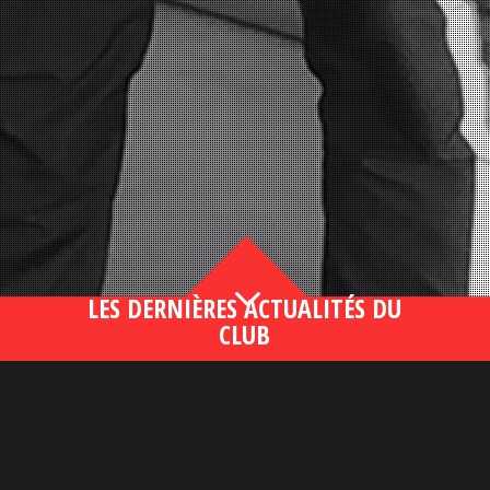
3
LES DERNIÈRES ACTUALITÉS DU
CLUB
Bahsegel yeni adresi190 (2)
lire plus