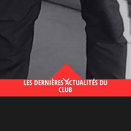
3
LES DERNIÈRES ACTUALITÉS DU
CLUB
Bahsegel yeni adresi190 (2)
lire plus