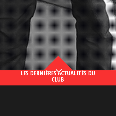
3
LES DERNIÈRES ACTUALITÉS DU
CLUB
Bahsegel yeni adresi190 (2)
lire plus