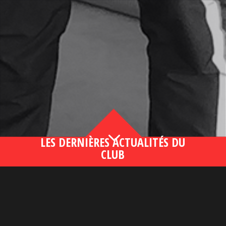
3
LES DERNIÈRES ACTUALITÉS DU
CLUB
Bahsegel yeni adresi190 (2)
lire plus