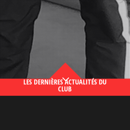
3
LES DERNIÈRES ACTUALITÉS DU
CLUB
Bahsegel yeni adresi190 (2)
lire plus