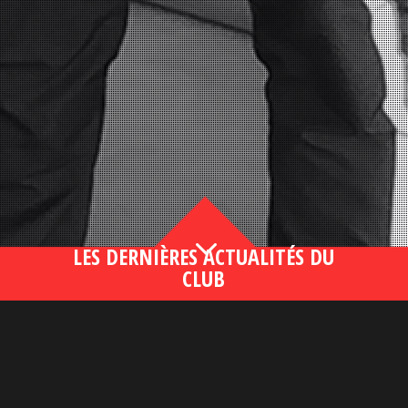
3
LES DERNIÈRES ACTUALITÉS DU
CLUB
Bahsegel yeni adresi190 (2)
lire plus