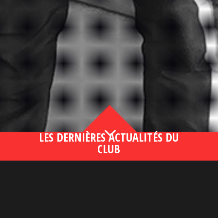
3
LES DERNIÈRES ACTUALITÉS DU
CLUB
Bahsegel yeni adresi190 (2)
lire plus