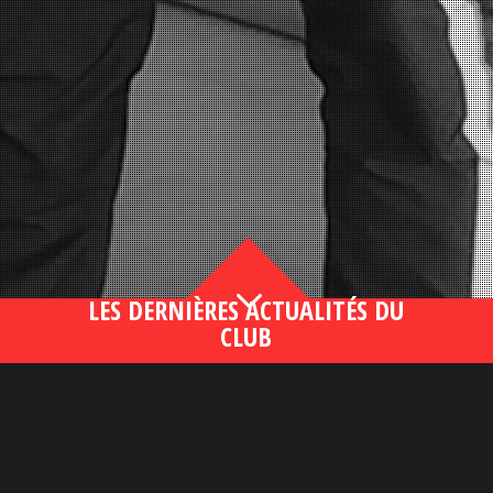
3
LES DERNIÈRES ACTUALITÉS DU
CLUB
Bahsegel yeni adresi190 (2)
lire plus