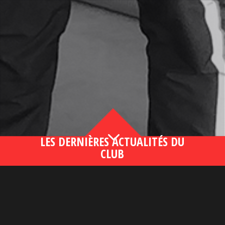
3
LES DERNIÈRES ACTUALITÉS DU
CLUB
Bahsegel yeni adresi190 (2)
lire plus