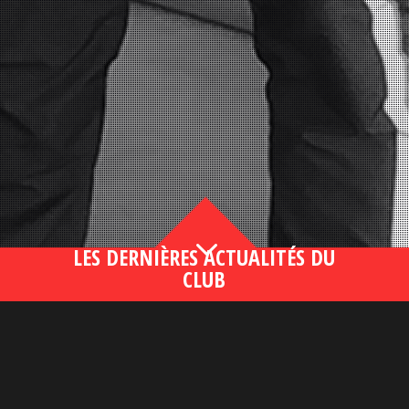
3
LES DERNIÈRES ACTUALITÉS DU
CLUB
Bahsegel yeni adresi190 (2)
lire plus