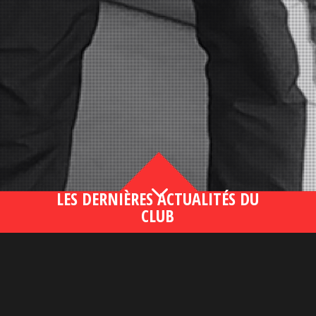
3
LES DERNIÈRES ACTUALITÉS DU
CLUB
Bahsegel yeni adresi190 (2)
lire plus