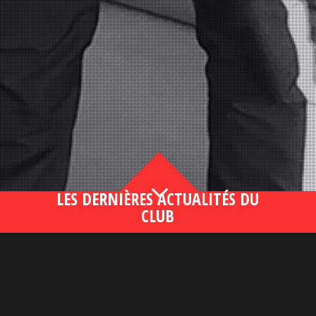
3
LES DERNIÈRES ACTUALITÉS DU
CLUB
Bahsegel yeni adresi190 (2)
lire plus