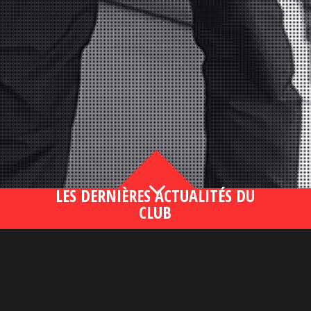
3
LES DERNIÈRES ACTUALITÉS DU
CLUB
Bahsegel yeni adresi190 (2)
lire plus