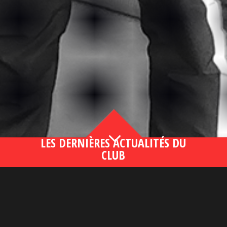
3
LES DERNIÈRES ACTUALITÉS DU
CLUB
Bahsegel yeni adresi190 (2)
lire plus