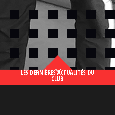
3
LES DERNIÈRES ACTUALITÉS DU
CLUB
Bahsegel yeni adresi190 (2)
lire plus