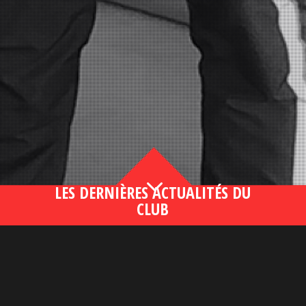
3
LES DERNIÈRES ACTUALITÉS DU
CLUB
Bahsegel yeni adresi190 (2)
lire plus