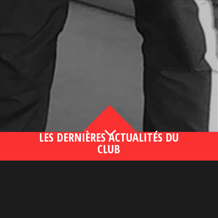
3
LES DERNIÈRES ACTUALITÉS DU
CLUB
Bahsegel yeni adresi190 (2)
lire plus