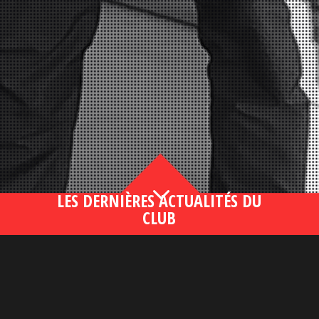
3
LES DERNIÈRES ACTUALITÉS DU
CLUB
Bahsegel yeni adresi190 (2)
lire plus